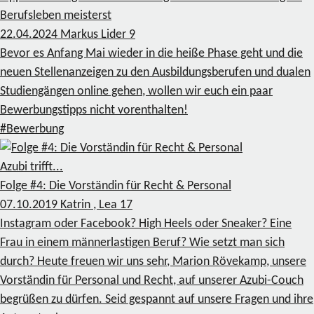
Berufsleben meisterst
22.04.2024
Markus Lider
9
Bevor es Anfang Mai wieder in die heiße Phase geht und die
neuen Stellenanzeigen zu den Ausbildungsberufen und dualen
Studiengängen online gehen, wollen wir euch ein paar
Bewerbungstipps nicht vorenthalten!
#Bewerbung
Azubi trifft...
Folge #4: Die Vorständin für Recht & Personal
07.10.2019
Katrin , Lea
17
Instagram oder Facebook? High Heels oder Sneaker? Eine
Frau in einem männerlastigen Beruf? Wie setzt man sich
durch? Heute freuen wir uns sehr, Marion Rövekamp, unsere
Vorständin für Personal und Recht, auf unserer Azubi-Couch
begrüßen zu dürfen. Seid gespannt auf unsere Fragen und ihre