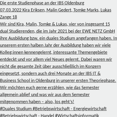
Die erste Studienphase an der IBS Oldenburg
07.03.2022
Kira Eriksen, Malin Gedert, Tomke Marks, Lukas
Zange
18
Wir sind Kira, Malin, Tomke & Lukas, vier von insgesamt 15
dual Studierenden, die im Jahr 2021 bei der EWE NETZ GmbH
ihre Ausbildung bzw. ein duales Studium angefangen haben. In
unserem ersten halben Jahr der Ausbildung haben wir viele
Kolleg:innen kennengelernt, interessante Themengebiete
entdeckt und vor allem viel Neues gelernt. Dabei waren wir
nicht die gesamte Zeit über ausschließlich im Konzern
eingesetzt, sondern auch drei Monate an der IBS IT &
Business School in Oldenburg in unserer ersten Theoriephase.
Wir möchten euch gerne erzählen, wie das Semester
allgemein ablief und was wir aus dem Semester
mitgenommen haben – also, los geht’s!
#Duales Studium
#Betriebswirtschaft - Energiewirtschaft
#Betriebswirtschaft - Handel
#Wirtschaftsinformatik