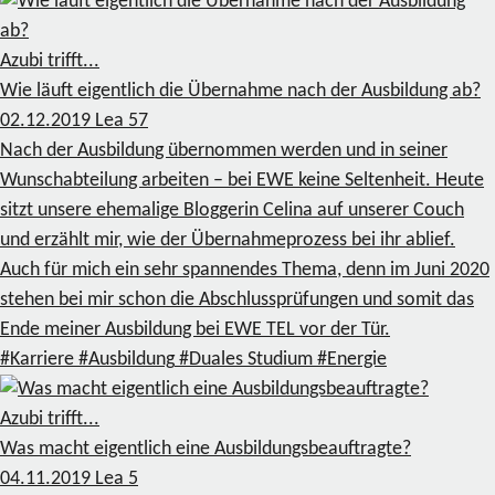
Azubi trifft...
Wie läuft eigentlich die Übernahme nach der Ausbildung ab?
02.12.2019
Lea
57
Nach der Ausbildung übernommen werden und in seiner
Wunschabteilung arbeiten – bei EWE keine Seltenheit. Heute
sitzt unsere ehemalige Bloggerin Celina auf unserer Couch
und erzählt mir, wie der Übernahmeprozess bei ihr ablief.
Auch für mich ein sehr spannendes Thema, denn im Juni 2020
stehen bei mir schon die Abschlussprüfungen und somit das
Ende meiner Ausbildung bei EWE TEL vor der Tür.
#Karriere
#Ausbildung
#Duales Studium
#Energie
Azubi trifft...
Was macht eigentlich eine Ausbildungsbeauftragte?
04.11.2019
Lea
5