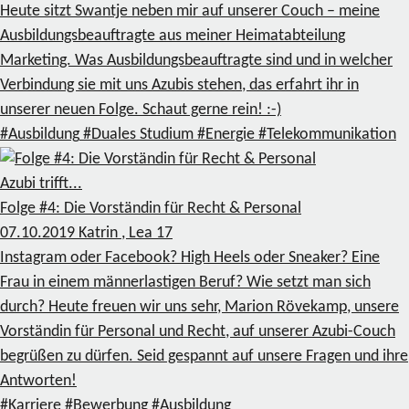
Heute sitzt Swantje neben mir auf unserer Couch – meine
Ausbildungsbeauftragte aus meiner Heimatabteilung
Marketing. Was Ausbildungsbeauftragte sind und in welcher
Verbindung sie mit uns Azubis stehen, das erfahrt ihr in
unserer neuen Folge. Schaut gerne rein! :-)
#Ausbildung
#Duales Studium
#Energie
#Telekommunikation
Azubi trifft...
Folge #4: Die Vorständin für Recht & Personal
07.10.2019
Katrin , Lea
17
Instagram oder Facebook? High Heels oder Sneaker? Eine
Frau in einem männerlastigen Beruf? Wie setzt man sich
durch? Heute freuen wir uns sehr, Marion Rövekamp, unsere
Vorständin für Personal und Recht, auf unserer Azubi-Couch
begrüßen zu dürfen. Seid gespannt auf unsere Fragen und ihre
Antworten!
#Karriere
#Bewerbung
#Ausbildung