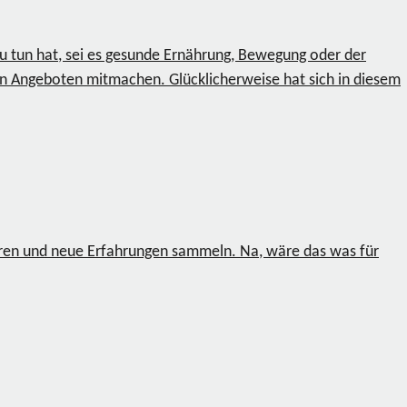
 zu tun hat, sei es gesunde Ernährung, Bewegung oder der
llen Angeboten mitmachen. Glücklicherweise hat sich in diesem
en und neue Erfahrungen sammeln. Na, wäre das was für