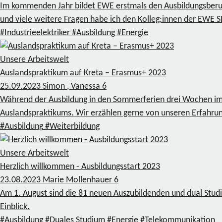
Im kommenden Jahr bildet EWE erstmals den Ausbildungsberuf d
und viele weitere Fragen habe ich den Kolleg:innen der EWE
#Industrieelektriker
#Ausbildung
#Energie
Unsere Arbeitswelt
Auslandspraktikum auf Kreta – Erasmus+ 2023
25.09.2023
Simon , Vanessa
6
Während der Ausbildung in den Sommerferien drei Wochen im
Auslandspraktikums. Wir erzählen gerne von unseren Erfahrun
#Ausbildung
#Weiterbildung
Unsere Arbeitswelt
Herzlich willkommen - Ausbildungsstart 2023
23.08.2023
Marie Mollenhauer
6
Am 1. August sind die 81 neuen Auszubildenden und dual Stud
Einblick.
#Ausbildung
#Duales Studium
#Energie
#Telekommunikation