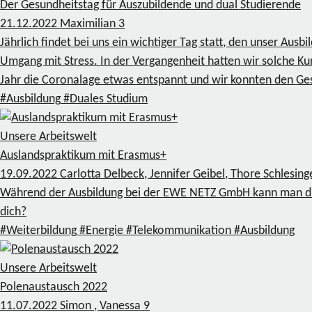
Der Gesundheitstag für Auszubildende und dual Studierende
21.12.2022
Maximilian
3
Jährlich findet bei uns ein wichtiger Tag statt, den unser Aus
Umgang mit Stress. In der Vergangenheit hatten wir solche Ku
Jahr die Coronalage etwas entspannt und wir konnten den Ges
#Ausbildung
#Duales Studium
Unsere Arbeitswelt
Auslandspraktikum mit Erasmus+
19.09.2022
Carlotta Delbeck, Jennifer Geibel, Thore Schlesin
Während der Ausbildung bei der EWE NETZ GmbH kann man du
dich?
#Weiterbildung
#Energie
#Telekommunikation
#Ausbildung
Unsere Arbeitswelt
Polenaustausch 2022
11.07.2022
Simon , Vanessa
9