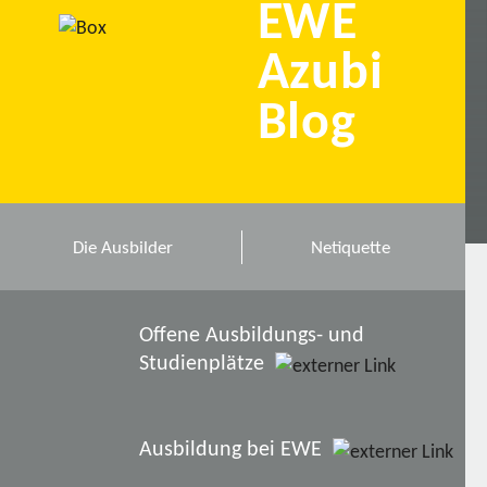
EWE
Azubi
Blog
Die Ausbilder
Netiquette
Offene Ausbildungs- und
Studienplätze
Ausbildung bei EWE