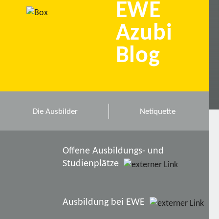
EWE
Azubi
Blog
Die Ausbilder
Netiquette
Offene Ausbildungs- und
Studienplätze
Ausbildung bei EWE