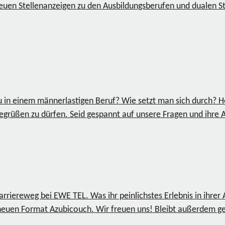
neuen Stellenanzeigen zu den Ausbildungsberufen und dualen S
 in einem männerlastigen Beruf? Wie setzt man sich durch? H
begrüßen zu dürfen. Seid gespannt auf unsere Fragen und ihre
rriereweg bei EWE TEL. Was ihr peinlichstes Erlebnis in ihrer 
neuen Format Azubicouch. Wir freuen uns! Bleibt außerdem ge