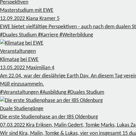
Perspektiven
Masterstudium mit EWE
12.09.2022
Kiana Kramer
5
EWE bietet vielfältige Perspektiven - auch nach dem dualen 
#Duales Studium
#Karriere
#Weiterbildung
Veranstaltungen
Klimatag bei EWE
13.05.2022
Maximilian
4
Am 22.04. war der diesjährige Earth Day. An diesem Tag ver
Müll einzusammeln.
#Veranstaltungen
#Ausbildung
#Duales Studium
Duale Studiengänge
Die erste Studienphase an der IBS Oldenburg
07.03.2022
Kira Eriksen, Malin Gedert, Tomke Marks, Lukas Z
Wir sind Kira, Malin, Tomke & Lukas, vier von insgesamt 15 d