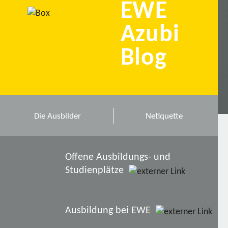
EWE
Azubi
Blog
Die Ausbilder
Netiquette
Offene Ausbildungs- und
Studienplätze
Ausbildung bei EWE