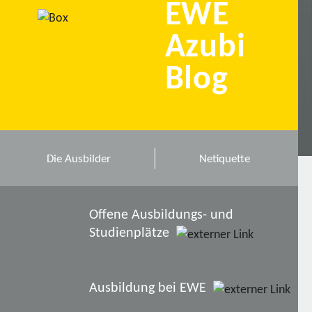
EWE
Azubi
Blog
Die Ausbilder
Netiquette
Offene Ausbildungs- und
Studienplätze
Ausbildung bei EWE