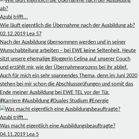
Azubi trifft...
Wie läuft eigentlich die Übernahme nach der Ausbildung ab?
02.12.2019
Lea
57
Nach der Ausbildung übernommen werden und in seiner
Wunschabteilung arbeiten – bei EWE keine Seltenheit. Heute
sitzt unsere ehemalige Bloggerin Celina auf unserer Couch
und erzählt mir, wie der Übernahmeprozess bei ihr ablief.
Auch für mich ein sehr spannendes Thema, denn im Juni 2020
stehen bei mir schon die Abschlussprüfungen und somit das
Ende meiner Ausbildung bei EWE TEL vor der Tür.
#Karriere
#Ausbildung
#Duales Studium
#Energie
Azubi trifft...
Was macht eigentlich eine Ausbildungsbeauftragte?
04.11.2019
Lea
5