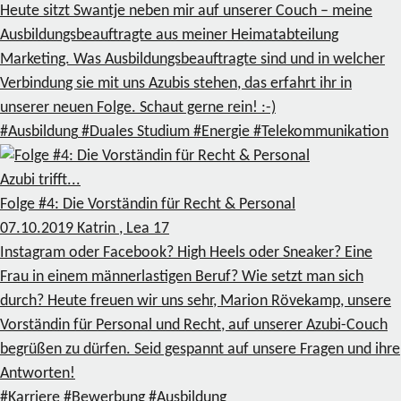
Heute sitzt Swantje neben mir auf unserer Couch – meine
Ausbildungsbeauftragte aus meiner Heimatabteilung
Marketing. Was Ausbildungsbeauftragte sind und in welcher
Verbindung sie mit uns Azubis stehen, das erfahrt ihr in
unserer neuen Folge. Schaut gerne rein! :-)
#Ausbildung
#Duales Studium
#Energie
#Telekommunikation
Azubi trifft...
Folge #4: Die Vorständin für Recht & Personal
07.10.2019
Katrin , Lea
17
Instagram oder Facebook? High Heels oder Sneaker? Eine
Frau in einem männerlastigen Beruf? Wie setzt man sich
durch? Heute freuen wir uns sehr, Marion Rövekamp, unsere
Vorständin für Personal und Recht, auf unserer Azubi-Couch
begrüßen zu dürfen. Seid gespannt auf unsere Fragen und ihre
Antworten!
#Karriere
#Bewerbung
#Ausbildung