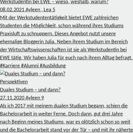
Werkstudentin bei EWE – wieso, weshalb, warum?
08.02.2021
Ayleen , Lea
5
Mit der Werkstudententätigkeit bietet EWE zahlreichen
Studenten die Möglichkeit, schon während ihres Studiums
Praxisluft zu schnuppern. Dieses Angebot nutzt unsere
ehemalige Bloggerin Julia. Neben ihrem Studium im Bereich
der Wirtschaftswissenschaften ist sie als Werkstudentin bei
EWE tätig. Wir haben Julia für euch nach ihrem Alltag befragt.
#Karriere
#Alumni
#Ausbildung
Perspektiven
Duales Studium – und dann?
27.11.2020
Ayleen
9
Als ich 2017 mit meinem dualen Studium begann, schien die
Bachelorarbeit in weiter Ferne. Doch dann, gut drei Jahre
nach Beginn meines Studiums, war es plötzlich schon so weit
und die Bachelorarbeit stand vor der Tür – und mit ihr näherte