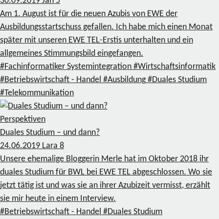
30.09.2019
Jan
5
Am 1. August ist für die neuen Azubis von EWE der
Ausbildungsstartschuss gefallen. Ich habe mich einen Monat
später mit unseren EWE TEL-Erstis unterhalten und ein
allgemeines Stimmungsbild eingefangen.
#Fachinformatiker Systemintegration
#Wirtschaftsinformatik
#Betriebswirtschaft - Handel
#Ausbildung
#Duales Studium
#Telekommunikation
Perspektiven
Duales Studium – und dann?
24.06.2019
Lara
8
Unsere ehemalige Bloggerin Merle hat im Oktober 2018 ihr
duales Studium für BWL bei EWE TEL abgeschlossen. Wo sie
jetzt tätig ist und was sie an ihrer Azubizeit vermisst, erzählt
sie mir heute in einem Interview.
#Betriebswirtschaft - Handel
#Duales Studium