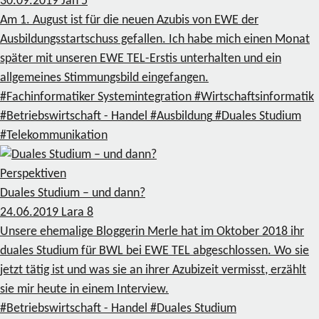
30.09.2019
Jan
5
Am 1. August ist für die neuen Azubis von EWE der
Ausbildungsstartschuss gefallen. Ich habe mich einen Monat
später mit unseren EWE TEL-Erstis unterhalten und ein
allgemeines Stimmungsbild eingefangen.
#Fachinformatiker Systemintegration
#Wirtschaftsinformatik
#Betriebswirtschaft - Handel
#Ausbildung
#Duales Studium
#Telekommunikation
Perspektiven
Duales Studium – und dann?
24.06.2019
Lara
8
Unsere ehemalige Bloggerin Merle hat im Oktober 2018 ihr
duales Studium für BWL bei EWE TEL abgeschlossen. Wo sie
jetzt tätig ist und was sie an ihrer Azubizeit vermisst, erzählt
sie mir heute in einem Interview.
#Betriebswirtschaft - Handel
#Duales Studium