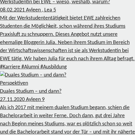
Werkstudentin bei EWE – wieso, weshalb, warum?
08.02.2021
Ayleen , Lea
5
Mit der Werkstudententätigkeit bietet EWE zahlreichen
Studenten die Möglichkeit, schon während ihres Studiums
Praxisluft zu schnuppern. Dieses Angebot nutzt unsere
ehemalige Bloggerin Julia. Neben ihrem Studium im Bereich
der Wirtschaftswissenschaften ist sie als Werkstudentin bei
EWE tätig. Wir haben Julia für euch nach ihrem Alltag befragt.
#Karriere
#Alumni
#Ausbildung
Perspektiven
Duales Studium – und dann?
27.11.2020
Ayleen
9
Als ich 2017 mit meinem dualen Studium begann, schien die
Bachelorarbeit in weiter Ferne. Doch dann, gut drei Jahre
nach Beginn meines Studiums, war es plötzlich schon so weit
und die Bachelorarbeit stand vor der Tür – und mit ihr näherte