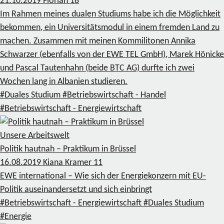
21.10.2019
Florian
18
Im Rahmen meines dualen Studiums habe ich die Möglichkeit
bekommen, ein Universitätsmodul in einem fremden Land zu
machen. Zusammen mit meinen Kommilitonen Annika
Schwarzer (ebenfalls von der EWE TEL GmbH), Marek Hönicke
und Pascal Tautenhahn (beide BTC AG) durfte ich zwei
Wochen lang in Albanien studieren.
#Duales Studium
#Betriebswirtschaft - Handel
#Betriebswirtschaft - Energiewirtschaft
Unsere Arbeitswelt
Politik hautnah – Praktikum in Brüssel
16.08.2019
Kiana Kramer
11
EWE international – Wie sich der Energiekonzern mit EU-
Politik auseinandersetzt und sich einbringt
#Betriebswirtschaft - Energiewirtschaft
#Duales Studium
#Energie