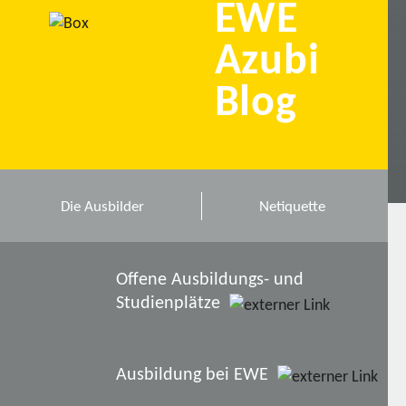
EWE
Azubi
Blog
Die Ausbilder
Netiquette
Offene Ausbildungs- und
Studienplätze
Ausbildung bei EWE