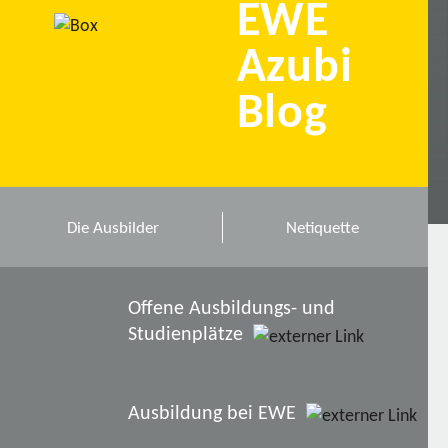
EWE
Azubi
Blog
Die Ausbilder
Netiquette
Offene Ausbildungs- und
Studienplätze
Ausbildung bei EWE