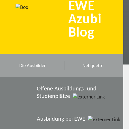
EWE
Azubi
Blog
Die Ausbilder
Netiquette
Offene Ausbildungs- und
Studienplätze
Ausbildung bei EWE