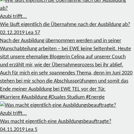
Azubi trifft...
Wie läuft eigentlich die Übernahme nach der Ausbildung ab?
02.12.2019
Lea
57
Nach der Ausbildung übernommen werden und in seiner
Wunschabteilung arbeiten – bei EWE keine Seltenheit. Heute
sitzt unsere ehemalige Bloggerin Celina auf unserer Couch
und erzählt mir, wie der Übernahmeprozess bei ihr ablief.
Auch für mich ein sehr spannendes Thema, denn im Juni 2020
stehen bei mir schon die Abschlussprüfungen und somit das
Ende meiner Ausbildung bei EWE TEL vor der Tür.
#Karriere
#Ausbildung
#Duales Studium
#Energie
Azubi trifft...
Was macht eigentlich eine Ausbildungsbeauftragte?
04.11.2019
Lea
5