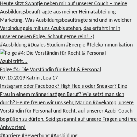
Heute sitzt Swantje neben mir auf unserer Couch – meine
Ausbildungsbeauftragte aus meiner Heimatabteilung
Marketing. Was Ausbildungsbeauftragte sind und in welcher
Verbindung sie mit uns Azubis stehen, das erfahrt ihr in
unserer neuen Folge. Schaut gerne rein! :-)
#Ausbildung
#Duales Studium
#Energie
#Telekommunikation
Azubi trifft...
Folge #4: Die Vorständin für Recht & Personal
07.10.2019
Katrin , Lea
17
Instagram oder Facebook? High Heels oder Sneaker? Eine
Frau in einem männerlastigen Beruf? Wie setzt man sich
durch? Heute freuen wir uns sehr, Marion Rövekamp, unsere
Vorständin für Personal und Recht, auf unserer Azubi-Couch
begrüßen zu dürfen. Seid gespannt auf unsere Fragen und ihre
Antworten!
#Karriere
#Bewerbung
#Ausbildung