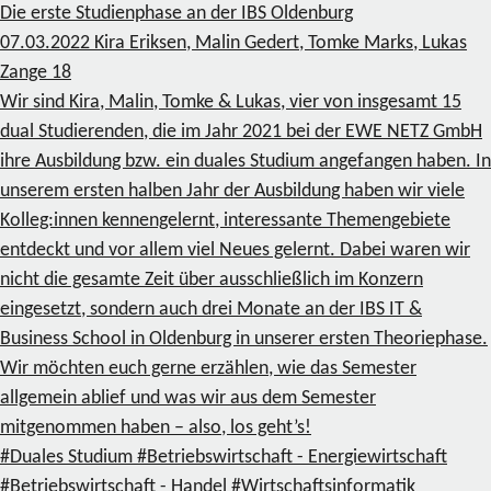
Die erste Studienphase an der IBS Oldenburg
07.03.2022
Kira Eriksen, Malin Gedert, Tomke Marks, Lukas
Zange
18
Wir sind Kira, Malin, Tomke & Lukas, vier von insgesamt 15
dual Studierenden, die im Jahr 2021 bei der EWE NETZ GmbH
ihre Ausbildung bzw. ein duales Studium angefangen haben. In
unserem ersten halben Jahr der Ausbildung haben wir viele
Kolleg:innen kennengelernt, interessante Themengebiete
entdeckt und vor allem viel Neues gelernt. Dabei waren wir
nicht die gesamte Zeit über ausschließlich im Konzern
eingesetzt, sondern auch drei Monate an der IBS IT &
Business School in Oldenburg in unserer ersten Theoriephase.
Wir möchten euch gerne erzählen, wie das Semester
allgemein ablief und was wir aus dem Semester
mitgenommen haben – also, los geht’s!
#Duales Studium
#Betriebswirtschaft - Energiewirtschaft
#Betriebswirtschaft - Handel
#Wirtschaftsinformatik