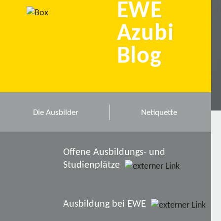
EWE
Azubi
Blog
Die Ausbilder
Netiquette
Offene Ausbildungs- und
Studienplätze
Ausbildung bei EWE