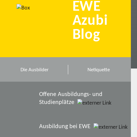
EWE
Azubi
Blog
Die Ausbilder
Netiquette
Offene Ausbildungs- und
Studienplätze
Ausbildung bei EWE