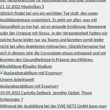
Der Gesundheitstag für Auszubildende und dual Studierende
21.12.2022
Maximilian
3
Jährlich findet bei uns ein wichtiger Tag statt, den unser
Ausbildungsteam organisiert. Es geht um alles, was mit
Gesundheit zu tun hat, sei es gesunde Ernährung, Bewegung
oder der Umgang mit Stress. In der Vergangenheit hatten wir
solche Kurse leider nur via Teams und konnten somit leider
nicht bei allen Angeboten mitmachen. Glücklicherweise hat
sich in diesem Jahr die Coronalage etwas entspannt und wir
konnten den Gesundheitstag in Präsenz durchführen.
#Ausbildung
#Duales Studium
Unsere Arbeitswelt
Auslandspraktikum mit Erasmus+
19.09.2022
Carlotta Delbeck, Jennifer Geibel, Thore
Schlesinger
7
Während der Ausbildung bei der EWE NETZ GmbH kann man