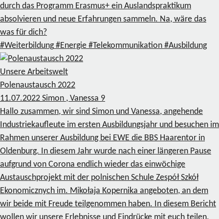
durch das Programm Erasmus+ ein Auslandspraktikum
absolvieren und neue Erfahrungen sammeln. Na, wäre das
was für dich?
#Weiterbildung
#Energie
#Telekommunikation
#Ausbildung
Unsere Arbeitswelt
Polenaustausch 2022
11.07.2022
Simon , Vanessa
9
Hallo zusammen, wir sind Simon und Vanessa, angehende
Industriekaufleute im ersten Ausbildungsjahr und besuchen im
Rahmen unserer Ausbildung bei EWE die BBS Haarentor in
Oldenburg. In diesem Jahr wurde nach einer längeren Pause
aufgrund von Corona endlich wieder das einwöchige
Austauschprojekt mit der polnischen Schule Zespół Szkół
Ekonomicznych im. Mikołaja Kopernika angeboten, an dem
wir beide mit Freude teilgenommen haben. In diesem Bericht
wollen wir unsere Erlebnisse und Eindrücke mit euch teilen.