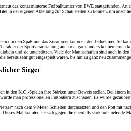
r erneut das konzerninterne Fußballturnier von EWE stattgefunden. A
itel in der eigenen Abteilung zur Schau stellen zu können, um anschließ
r allem um den Spaß und das Zusammenkommen der Teilnehmer. So kam e
harakter der Sportveranstaltung auch mal ganz anders kennenlernen ko
ubeln und sie unterstützen. Viele der Mannschaften sind auch in den le
die bereits sehr gut eingespielt waren, bis hin zu ganz neu zusammeng
licher Sieger
n in den K.O.-Spielen ihre Stärken unter Beweis stellen. Bei einem kü
 als würde man professionellen Fußballern zuschauen. Es wurde gezauber
Netzer“ nach dem 9-Meter-Schießen durchsetzten und den Pott mit nach
. Dieses Mal konnten sie sich gegen die ebenfalls stark aufspielende