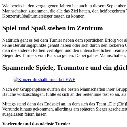
Wie bereits in den vergangenen Jahren hat auch in diesem Septembe
Mannschaften zusammen, die alle das Ziel hatten, den heißbegehrten T
Konzernfußballturniersieger tragen zu können.
Spiel und Spaß stehen im Zentrum
Natürlich geht es bei dem Turnier neben dem sportlichen Erfolg vo
keine Berührungspunkte gehabt haben oder sich durch den lockeren C
man die anderen Partien verfolgen und den unterschiedlichen Teams zuj
Sieger des Turniers vom Platz zu gehen. Dabei gab es Mannschaften, 
Spannende Spiele, Traumtore und ein glück
Nach der Gruppenphase durften die besten Mannschaften ihrer Gruppe
Bäuche vollzuschlagen, fühlte es sich an der Seitenlinie fast so an,
Mittags stand dann das Endspiel an, in dem sich das Team „Die (Ein)
Vorrunde hinaus gekommen, allerdings am späteren Sieger gescheitert
ausgelassen feiern lassen.
Vorfreude und das nächste Turnier