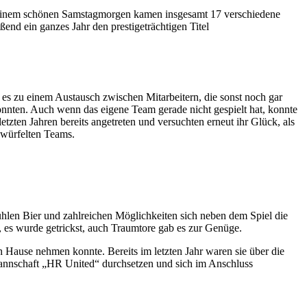
n einem schönen Samstagmorgen kamen insgesamt 17 verschiedene
end ein ganzes Jahr den prestigeträchtigen Titel
s zu einem Austausch zwischen Mitarbeitern, die sonst noch gar
nnten. Auch wenn das eigene Team gerade nicht gespielt hat, konnte
tzten Jahren bereits angetreten und versuchten erneut ihr Glück, als
ewürfelten Teams.
hlen Bier und zahlreichen Möglichkeiten sich neben dem Spiel die
t, es wurde getrickst, auch Traumtore gab es zur Genüge.
 Hause nehmen konnte. Bereits im letzten Jahr waren sie über die
 Mannschaft „HR United“ durchsetzen und sich im Anschluss