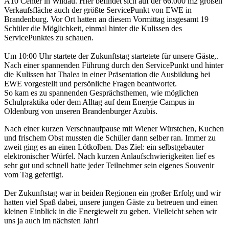
A10 Center in Wildau. Hier befindet sich auf der 66.000 m2 großen
Verkaufsfläche auch der größte ServicePunkt von EWE in
Brandenburg. Vor Ort hatten an diesem Vormittag insgesamt 19
Schüler die Möglichkeit, einmal hinter die Kulissen des
ServicePunktes zu schauen.
Um 10:00 Uhr startete der Zukunftstag startetete für unsere Gäste,.
Nach einer spannenden Führung durch den ServicePunkt und hinter
die Kulissen hat Thalea in einer Präsentation die Ausbildung bei
EWE vorgestellt und persönliche Fragen beantwortet.
So kam es zu spannenden Gesprächsthemen, wie möglichen
Schulpraktika oder dem Alltag auf dem Energie Campus in
Oldenburg von unseren Brandenburger Azubis.
Nach einer kurzen Verschnaufpause mit Wiener Würstchen, Kuchen
und frischem Obst mussten die Schüler dann selber ran. Immer zu
zweit ging es an einen Lötkolben. Das Ziel: ein selbstgebauter
elektronischer Würfel. Nach kurzen Anlaufschwierigkeiten lief es
sehr gut und schnell hatte jeder Teilnehmer sein eigenes Souvenir
vom Tag gefertigt.
Der Zukunftstag war in beiden Regionen ein großer Erfolg und wir
hatten viel Spaß dabei, unsere jungen Gäste zu betreuen und einen
kleinen Einblick in die Energiewelt zu geben. Vielleicht sehen wir
uns ja auch im nächsten Jahr!