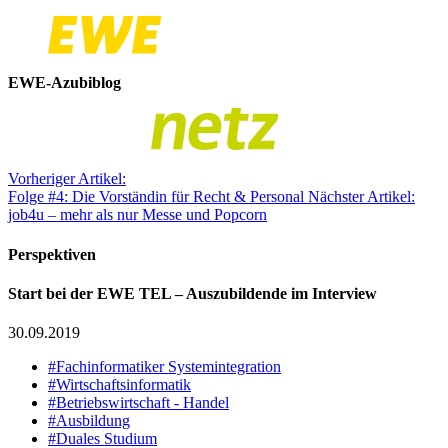
EWE-Azubiblog
Vorheriger Artikel:
Folge #4: Die Vorständin für Recht & Personal
Nächster Artikel:
job4u – mehr als nur Messe und Popcorn
Perspektiven
Start bei der EWE TEL – Auszubildende im Interview
30.09.2019
#Fachinformatiker Systemintegration
#Wirtschaftsinformatik
#Betriebswirtschaft - Handel
#Ausbildung
#Duales Studium