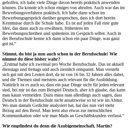
geholfen, ich habe viele Dinge davon bereits praktisch anwenden
können. Da konnte ich schon einiges von abrufen. Auch war das im
Bewerbungsverfahren praktisch. Ich habe dann schon im
Bewerbungsgespräch darüber gesprochen, dass ich dort bereits
Kenntnisse durch die Schule habe. Es ist auf jeden Fall eine gute
Idee, das dann auch zu erwähnen, frühestens im
Bewerbungsschreiben und spätestens im Gespräch selbst. Auch in
der Berufsschule kenne ich dann schon ein paar Dinge, was ganz
gut ist.“
Stimmt, du bist ja nun auch schon in der Berufsschule! Wie
nimmst du diese bisher wahr?
„Erstmal habe ich zweimal pro Woche Berufsschule. Das ist aktuell
dienstags und freitags und auch ziemlich entspannt. Man versteht
sich gut mit den Leuten dort, da ist von 16 bis 32 Jahren alles dabei,
und die Themen sind meistens auch relevant für die Ausbildung.
Natürlich ist es auch so, dass ein paar Dinge nicht für jeden relevant
sind, bei mir ist das zum Beispiel Deutsch, aber ich glaube, das kann
man kaum vermeiden. Dazu muss man allerdings auch sagen, dass
Deutsch in der Berufsschule nicht ansatzweise so ist wie im Abitur.
Wo man damals Gedichte analysiert hat, hat das nun viel mehr
Bezug auf den Beruf. Man lernt also etwas zur menschlichen
Kommunikation oder wie man Mails an Geschäftskunden verfasst.“
Wie empfindest du denn die Azubigemeinschaft, Martin?