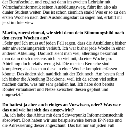
der Berufsschule, und ergänzt dann im zweiten Lehrjahr mit
Wirtschaftsinformatik seinen Ausbildungsweg, führt ihn also als
dualer Student weiter. Das ist schon ziemlich stark! Was er so zu den
ersten Wochen nach dem Ausbildungsstart zu sagen hat, erfahrt ihr
jetzt im Interview.
Martin, zuerst einmal, wie sieht denn dein Stimmungsbild nach
den ersten Wochen aus?
„Sehr gut! Ich muss auf jeden Fall sagen, dass die Ausbildung bisher
sehr abwechslungsreich verläuft. Ich war bisher jede Woche in einer
anderen Abteilung. Dadurch sieht man viel, allerdings bekommt
man dann doch meistens nicht so viel mit, da eine Woche pro
Abteilung doch relativ wenig ist. Die meisten Bereiche sind
komplexer, als dass man diese in einer Woche komplett erfassen
könnte. Das ändert sich natürlich mit der Zeit noch. Am besten fand
ich bisher die Abteilung Backbone, weil ich da schon viel selbst
machen durfte, was mir sehr gefallen hat. Ich habe dort bereits
Router virtualisiert und Netze zwischen diesen geplant und
umgesetzt.“
Du hattest ja aber auch einiges an Vorwissen, oder? Was war
das und wie hat sich das ausgewirkt?
„Ja, ich habe das Abitur mit dem Schwerpunkt Informationstechnik
absolviert. Dort haben wir uns beispielsweise bereits IP-Netze und
die Adressierung dieser angeschaut. Das hat mir auf jeden Fall