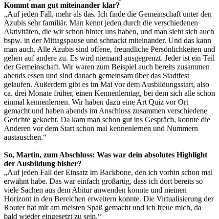
Kommt man gut miteinander klar?
„Auf jeden Fall, mehr als das. Ich finde die Gemeinschaft unter den
Azubis sehr familiär. Man kennt jeden durch die verschiedenen
Aktivitäten, die wir schon hinter uns haben, und man sieht sich auch
bspw. in der Mittagspause und schnackt miteinander. Und das kann
man auch. Alle Azubis sind offene, freundliche Persönlichkeiten und
gehen auf andere zu. Es wird niemand ausgegrenzt. Jeder ist ein Teil
der Gemeinschaft. Wir waren zum Beispiel auch bereits zusammen
abends essen und sind danach gemeinsam über das Stadtfest
gelaufen. Außerdem gibt es im Mai vor dem Ausbildungsstart, also
ca. drei Monate früher, einen Kennenlerntag, bei dem sich alle schon
einmal kennenlernen. Wir haben dazu eine Art Quiz vor Ort
gemacht und haben abends im Anschluss zusammen verschiedene
Gerichte gekocht. Da kam man schon gut ins Gespräch, konnte die
Anderen vor dem Start schon mal kennenlernen und Nummern
austauschen.“
So, Martin, zum Abschluss: Was war dein absolutes Highlight
der Ausbildung bisher?
„Auf jeden Fall der Einsatz im Backbone, den ich vorhin schon mal
erwähnt habe. Das war einfach großartig, dass ich dort bereits so
viele Sachen aus dem Abitur anwenden konnte und meinen
Horizont in den Bereichen erweitern konnte. Die Virtualisierung der
Router hat mir am meisten Spaß gemacht und ich freue mich, da
bald wieder eingesetzt zu sein.“