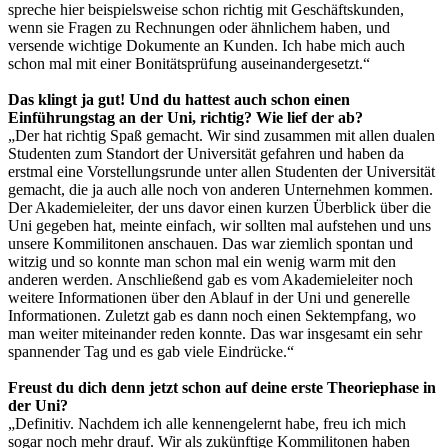
spreche hier beispielsweise schon richtig mit Geschäftskunden,
wenn sie Fragen zu Rechnungen oder ähnlichem haben, und
versende wichtige Dokumente an Kunden. Ich habe mich auch
schon mal mit einer Bonitätsprüfung auseinandergesetzt.“
Das klingt ja gut! Und du hattest auch schon einen
Einführungstag an der Uni, richtig? Wie lief der ab?
„Der hat richtig Spaß gemacht. Wir sind zusammen mit allen dualen
Studenten zum Standort der Universität gefahren und haben da
erstmal eine Vorstellungsrunde unter allen Studenten der Universität
gemacht, die ja auch alle noch von anderen Unternehmen kommen.
Der Akademieleiter, der uns davor einen kurzen Überblick über die
Uni gegeben hat, meinte einfach, wir sollten mal aufstehen und uns
unsere Kommilitonen anschauen. Das war ziemlich spontan und
witzig und so konnte man schon mal ein wenig warm mit den
anderen werden. Anschließend gab es vom Akademieleiter noch
weitere Informationen über den Ablauf in der Uni und generelle
Informationen. Zuletzt gab es dann noch einen Sektempfang, wo
man weiter miteinander reden konnte. Das war insgesamt ein sehr
spannender Tag und es gab viele Eindrücke.“
Freust du dich denn jetzt schon auf deine erste Theoriephase in
der Uni?
„Definitiv. Nachdem ich alle kennengelernt habe, freu ich mich
sogar noch mehr drauf. Wir als zukünftige Kommilitonen haben