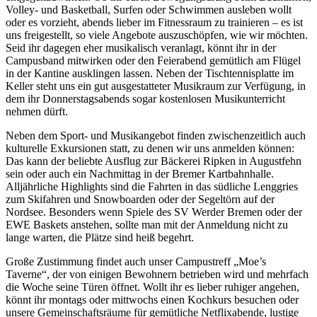
Volley- und Basketball, Surfen oder Schwimmen ausleben wollt
oder es vorzieht, abends lieber im Fitnessraum zu trainieren – es ist
uns freigestellt, so viele Angebote auszuschöpfen, wie wir möchten.
Seid ihr dagegen eher musikalisch veranlagt, könnt ihr in der
Campusband mitwirken oder den Feierabend gemütlich am Flügel
in der Kantine ausklingen lassen. Neben der Tischtennisplatte im
Keller steht uns ein gut ausgestatteter Musikraum zur Verfügung, in
dem ihr Donnerstagsabends sogar kostenlosen Musikunterricht
nehmen dürft.
Neben dem Sport- und Musikangebot finden zwischenzeitlich auch
kulturelle Exkursionen statt, zu denen wir uns anmelden können:
Das kann der beliebte Ausflug zur Bäckerei Ripken in Augustfehn
sein oder auch ein Nachmittag in der Bremer Kartbahnhalle.
Alljährliche Highlights sind die Fahrten in das südliche Lenggries
zum Skifahren und Snowboarden oder der Segeltörn auf der
Nordsee. Besonders wenn Spiele des SV Werder Bremen oder der
EWE Baskets anstehen, sollte man mit der Anmeldung nicht zu
lange warten, die Plätze sind heiß begehrt.
Große Zustimmung findet auch unser Campustreff „Moe’s
Taverne“, der von einigen Bewohnern betrieben wird und mehrfach
die Woche seine Türen öffnet. Wollt ihr es lieber ruhiger angehen,
könnt ihr montags oder mittwochs einen Kochkurs besuchen oder
unsere Gemeinschaftsräume für gemütliche Netflixabende, lustige