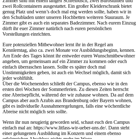
Zimmer sind mit einem langen Schreibtisch, zwei Bürostühlen und
zwei Rollcontainern ausgestattet. Ein großer Kleiderschrank bietet
genug Platz und wenn’s doch mal eng werden sollte, haben wir in
den Schubladen unter unseren Hochbetten weiteren Stauraum. Je
Zimmer gibt es auch ein separates Badezimmer. Nach eurem Einzug
dürft ihr euer Zimmer natürlich nach euren persönlichen
Vorstellungen einrichten.
Eure potenziellen Mitbewohner lernt ihr in der Regel am
Kennlerntag, also ca. zwei Monate vor Ausbildungsbeginn, kennen.
Am Ende des Tages könnt ihr entweder euren Wunschmitbewohner
angeben, um gemeinsam auf ein Zimmer zu kommen oder euch
einfach überraschen lassen. Sollte es später doch mal
Unstimmigkeiten geben, ist auch ein Wechsel möglich, damit sich
jeder wohlfühlt.
Über die Wochenenden schließt der Campus, ebenso wie in den
ersten drei Wochen der Sommerferien. Zu diesen Zeiten herrscht
eine Abreisepflicht, während der wir zuhause wohnen. Da auf dem
Campus aber auch Azubis aus Brandenburg oder Bayern wohnen,
gibt es individuelle Ausnahmeregelungen, falls eine wöchentliche
Abreise nicht möglich sein sollte.
Wenn ihr nun neugierig geworden seid, schaut euch den Campus
einfach mal an: https://www.litfass-wir-ueber-uns.de/. Dann steht
einer gelungenen Ausbildung im Konzern und einem ebenso
erfolgreichen Abschluss nichts mehr im Wege.