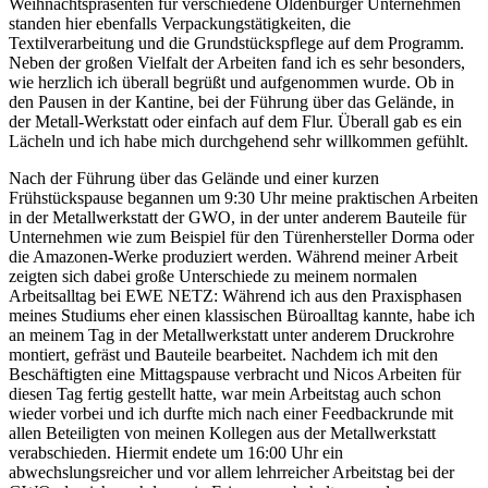
Weihnachtspräsenten für verschiedene Oldenburger Unternehmen
standen hier ebenfalls Verpackungstätigkeiten, die
Textilverarbeitung und die Grundstückspflege auf dem Programm.
Neben der großen Vielfalt der Arbeiten fand ich es sehr besonders,
wie herzlich ich überall begrüßt und aufgenommen wurde. Ob in
den Pausen in der Kantine, bei der Führung über das Gelände, in
der Metall-Werkstatt oder einfach auf dem Flur. Überall gab es ein
Lächeln und ich habe mich durchgehend sehr willkommen gefühlt.
Nach der Führung über das Gelände und einer kurzen
Frühstückspause begannen um 9:30 Uhr meine praktischen Arbeiten
in der Metallwerkstatt der GWO, in der unter anderem Bauteile für
Unternehmen wie zum Beispiel für den Türenhersteller Dorma oder
die Amazonen-Werke produziert werden. Während meiner Arbeit
zeigten sich dabei große Unterschiede zu meinem normalen
Arbeitsalltag bei EWE NETZ: Während ich aus den Praxisphasen
meines Studiums eher einen klassischen Büroalltag kannte, habe ich
an meinem Tag in der Metallwerkstatt unter anderem Druckrohre
montiert, gefräst und Bauteile bearbeitet. Nachdem ich mit den
Beschäftigten eine Mittagspause verbracht und Nicos Arbeiten für
diesen Tag fertig gestellt hatte, war mein Arbeitstag auch schon
wieder vorbei und ich durfte mich nach einer Feedbackrunde mit
allen Beteiligten von meinen Kollegen aus der Metallwerkstatt
verabschieden. Hiermit endete um 16:00 Uhr ein
abwechslungsreicher und vor allem lehrreicher Arbeitstag bei der