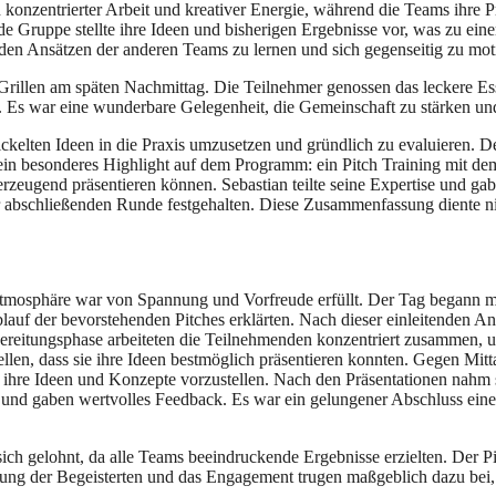
konzentrierter Arbeit und kreativer Energie, während die Teams ihre P
ede Gruppe stellte ihre Ideen und bisherigen Ergebnisse vor, was zu ein
 den Ansätzen der anderen Teams zu lernen und sich gegenseitig zu mot
rillen am späten Nachmittag. Die Teilnehmer genossen das leckere E
en. Es war eine wunderbare Gelegenheit, die Gemeinschaft zu stärken u
kelten Ideen in die Praxis umzusetzen und gründlich zu evaluieren. D
n besonderes Highlight auf dem Programm: ein Pitch Training mit dem 
rzeugend präsentieren können. Sebastian teilte seine Expertise und g
er abschließenden Runde festgehalten. Diese Zusammenfassung diente ni
tmosphäre war von Spannung und Vorfreude erfüllt. Der Tag begann mit
uf der bevorstehenden Pitches erklärten. Nach dieser einleitenden An
bereitungsphase arbeiteten die Teilnehmenden konzentriert zusammen, um
llen, dass sie ihre Ideen bestmöglich präsentieren konnten. Gegen Mitt
ihre Ideen und Konzepte vorzustellen. Nach den Präsentationen nahm si
 und gaben wertvolles Feedback. Es war ein gelungener Abschluss eine
 gelohnt, da alle Teams beeindruckende Ergebnisse erzielten. Der Pitc
g der Begeisterten und das Engagement trugen maßgeblich dazu bei, 