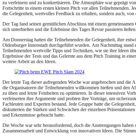
zu verfeinern und zu konkretisieren. Die Atmosphäre war geprägt von 
Fortschritte in einem ersten kleinen Pitch vor allen Teilnehmenden. J
die Gelegenheit, wertvolles Feedback zu erhalten, sondern auch, von
Der Tag fand seinen gemütlichen Abschluss mit einem gemeinsamen G
sich unterhielten und die Erlebnisse des Tages Revue passieren ließ
Am Donnerstag hatten die Teilnehmenden die Gelegenheit, ihre entwic
Oldenburger Innenstadt durchgeführt wurden.
Am Nachmittag stand ei
Teilnehmenden wertvolle Tipps und Techniken, wie sie ihre Ideen übe
Ergebnisse der Tests und das Gelernte aus dem Pitch Training in ein
weitere Arbeit an den Ideen.
Der letzte Tag dieser aufregenden Woche war angebrochen und die A
die Organisatoren die Teilnehmenden willkommen hießen und den Abla
zu üben und letzte Feinheiten zu optimieren. In dieser intensiven Vor
verfeinerten ihre Argumente und probten ihre Vorträge, um sicherzuste
Fachleuten und Experten bestand. Jede Gruppe hatte die Gelegenheit, 
diskutierten die Stärken und Schwächen der einzelnen Präsentationen
und Erkenntnisse gebracht hatte.
Die Woche war sehr herausfordernd, doch die Anstrengungen haben sich
Zusammenarbeit und Entwicklung von innovativen Ideen. Die Stimmun