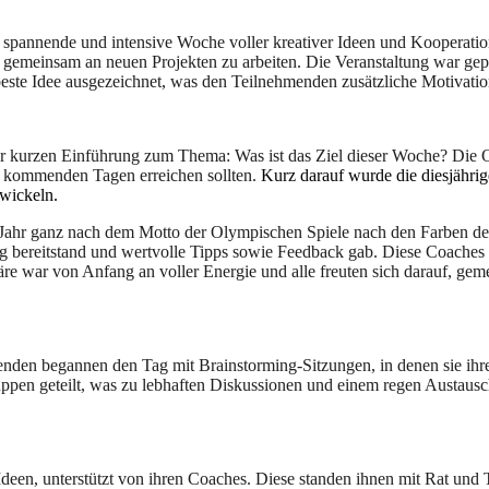
ine spannende und intensive Woche voller kreativer Ideen und Kooperat
emeinsam an neuen Projekten zu arbeiten. Die Veranstaltung war geprä
e Idee ausgezeichnet, was den Teilnehmenden zusätzliche Motivation 
r kurzen Einführung zum Thema: Was ist das Ziel dieser Woche? Die O
n kommenden Tagen erreichen sollten.
Kurz darauf wurde die diesjährig
wickeln.
m Jahr ganz nach dem Motto der Olympischen Spiele nach den Farben d
ung bereitstand und wertvolle Tipps sowie Feedback gab. Diese Coaches
äre war von Anfang an voller Energie und alle freuten sich darauf, ge
den begannen den Tag mit Brainstorming-Sitzungen, in denen sie ihre 
ppen geteilt, was zu lebhaften Diskussionen und einem regen Austausch 
en, unterstützt von ihren Coaches. Diese standen ihnen mit Rat und Ta