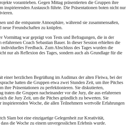
rojekte vorantrieben. Gegen Mittag präsentierten die Gruppen ihre
em inspirierenden Austausch führte. Die Präsentationen boten nicht nur
ivieren.
ssen und die entspannte Atmosphäre, während sie zusammensaßen,
nd neue Freundschaften zu knüpfen.
er Vormittag war geprägt von Tests und Befragungen, die in der
erfahrenen Coach Sebastian Bauer. In dieser Session erhielten die
ab individuelles Feedback. Zum Abschluss des Tages wurden die
cht nur als Reflexion des Tages, sondern auch als Grundlage für die
 einer herzlichen Begrüßung im Audimax der alten Fleiwa, bei der
sprache hatten die Gruppen etwa zwei Stunden Zeit, um ihre Pitches
 ihre Präsentationen zu perfektionieren. Sie diskutierten,
ag traten die Gruppen nacheinander vor die Jury, die aus erfahrenen
ch die Jury Zeit, um die Pitches gründlich zu bewerten. Sie
r inspirierenden Woche, die allen Teilnehmern wertvolle Erfahrungen
h Slam bot eine einzigartige Gelegenheit zur Kreativität,
dass die Woche zu einem unvergesslichen Erlebnis wurde.