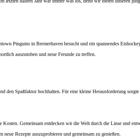
Im letzten halben Jahr war immer was los, denn wir bieten unseren jun
shtown Pinguins in Bremerhaven besucht und ein spannendes Eishockey-
ortlich auszutoben und neue Freunde zu treffen.
nd den Spaßfaktor hochhalten. Für eine kleine Herausforderung sorgte
e Kosten. Gemeinsam entdecken wir die Welt durch die Linse und entw
, um neue Rezepte auszuprobieren und gemeinsam zu genießen.