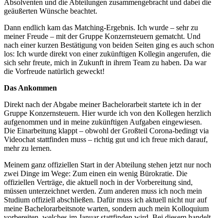
Absolventen und die Abteilungen zusammengebracht und dabei die
geäußerten Wünsche beachtet.
Dann endlich kam das Matching-Ergebnis. Ich wurde – sehr zu
meiner Freude – mit der Gruppe Konzernsteuern gematcht. Und
nach einer kurzen Bestätigung von beiden Seiten ging es auch schon
los: Ich wurde direkt von einer zukünftigen Kollegin angerufen, die
sich sehr freute, mich in Zukunft in ihrem Team zu haben. Da war
die Vorfreude natürlich geweckt!
Das Ankommen
Direkt nach der Abgabe meiner Bachelorarbeit startete ich in der
Gruppe Konzernsteuern. Hier wurde ich von den Kollegen herzlich
aufgenommen und in meine zukünftigen Aufgaben eingewiesen.
Die Einarbeitung klappt – obwohl der Großteil Corona-bedingt via
Videochat stattfinden muss – richtig gut und ich freue mich darauf,
mehr zu lernen.
Meinem ganz offiziellen Start in der Abteilung stehen jetzt nur noch
zwei Dinge im Wege: Zum einen ein wenig Bürokratie. Die
offiziellen Verträge, die aktuell noch in der Vorbereitung sind,
müssen unterzeichnet werden. Zum anderen muss ich noch mein
Studium offiziell abschließen. Dafür muss ich aktuell nicht nur auf
meine Bachelorarbeitsnote warten, sondern auch mein Kolloquium
vorbereiten, welches im Januar stattfinden wird. Bei diesem handelt