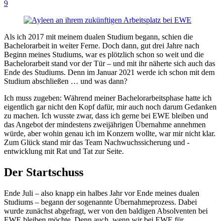
9
Als ich 2017 mit meinem dualen Studium begann, schien die
Bachelorarbeit in weiter Ferne. Doch dann, gut drei Jahre nach
Beginn meines Studiums, war es plötzlich schon so weit und die
Bachelorarbeit stand vor der Tür – und mit ihr näherte sich auch das
Ende des Studiums. Denn im Januar 2021 werde ich schon mit dem
Studium abschließen … und was dann?
Ich muss zugeben: Während meiner Bachelorarbeitsphase hatte ich
eigentlich gar nicht den Kopf dafür, mir auch noch darum Gedanken
zu machen. Ich wusste zwar, dass ich gerne bei EWE bleiben und
das Angebot der mindestens zweijährigen Übernahme annehmen
würde, aber wohin genau ich im Konzern wollte, war mir nicht klar.
Zum Glück stand mir das Team Nachwuchssicherung und -
entwicklung mit Rat und Tat zur Seite.
Der Startschuss
Ende Juli – also knapp ein halbes Jahr vor Ende meines dualen
Studiums – begann der sogenannte Übernahmeprozess. Dabei
wurde zunächst abgefragt, wer von den baldigen Absolventen bei
EWE bleiben möchte. Denn auch, wenn wir bei EWE für