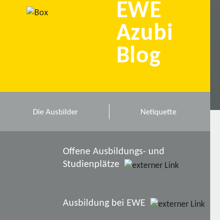
EWE
Azubi
Blog
Die Ausbilder
Netiquette
Offene Ausbildungs- und
Studienplätze
Ausbildung bei EWE