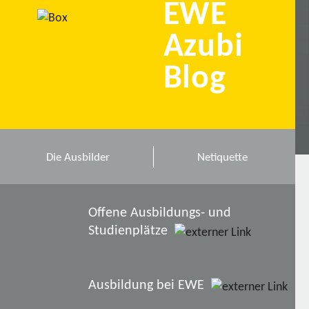
EWE
Azubi
Blog
Die Ausbilder
Netiquette
Offene Ausbildungs- und
Studienplätze
Ausbildung bei EWE