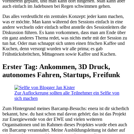
vornherein geplant, und man kann dort hingehen. Man kann aber
auch einfach im Jadebusen bei Regen schwimmen gehen.
Das alles verdeutlicht ein zentrales Konzept: jeder kann machen,
was er möchte. Man kann während den Sessions einfach in eine
andere wechseln oder einfach selbst anstelle des Sessionleiters die
Diskussion führen. Es kann vorkommen, dass man am Ende über
ein ganz anderes Thema redet, was nichts mehr mit der Session zu
tun hat. Oder man schnappt sich unten einen frischen Kaffee und
Kuchen, denn versorgt wurden wir alle prima; es gab
Frühstücksbrötchen, Mittagessen sowie Kaffee und Kuchen.
Erster Tag: Ankommen, 3D Druck,
autonomes Fahren, Startups, Freifunk
Zur Auflockerung sollten alle Teilnehmer ein Selfie von
sich machen
Zum Hintergrund meines Barcamp-Besuchs: enera ist dir sicherlich
bekannt, bzw. du hast schon mal davon gehört; das ist das Projekt
zur Energiewende von der EWE und vielen weiteren
Organisationen und im Rahmen dieses Projektes wurde eben auch
ein Barcamp veranstaltet. Meine Ausbildungsleitung ist daher auf