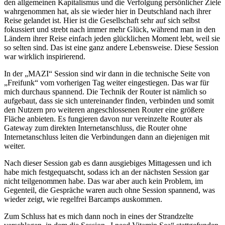
den allgemeinen Kapitalismus und die Verfolgung persönlicher Ziele
wahrgenommen hat, als sie wieder hier in Deutschland nach ihrer
Reise gelandet ist. Hier ist die Gesellschaft sehr auf sich selbst
fokussiert und strebt nach immer mehr Glück, während man in den
Ländern ihrer Reise einfach jeden glücklichen Moment lebt, weil sie
so selten sind. Das ist eine ganz andere Lebensweise. Diese Session
war wirklich inspirierend.
In der „MAZI“ Session sind wir dann in die technische Seite von
„Freifunk“ vom vorherigen Tag weiter eingestiegen. Das war für
mich durchaus spannend. Die Technik der Router ist nämlich so
aufgebaut, dass sie sich untereinander finden, verbinden und somit
den Nutzern pro weiteren angeschlossenen Router eine größere
Fläche anbieten. Es fungieren davon nur vereinzelte Router als
Gateway zum direkten Internetanschluss, die Router ohne
Internetanschluss leiten die Verbindungen dann an diejenigen mit
weiter.
Nach dieser Session gab es dann ausgiebiges Mittagessen und ich
habe mich festgequatscht, sodass ich an der nächsten Session gar
nicht teilgenommen habe. Das war aber auch kein Problem, im
Gegenteil, die Gespräche waren auch ohne Session spannend, was
wieder zeigt, wie regelfrei Barcamps auskommen.
Zum Schluss hat es mich dann noch in eines der Strandzelte