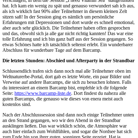
verschlagen, in dem die Session „I need Vitamin Sea“ stattgefunden
hat. Ich kam ein wenig zu spät und genauso verwundert sah ich aus,
als ich wirklich fast 90% aller Teilnehmer in diesem kleinen Zelt
sitzen saß! In der Session ging es nämlich um persönliche
Erfahrungen mit Depressionen und dort wurde es schnell emotional,
aber auch sehr glücklich. Die Teilnehmer haben offen gesprochen
und das, obwohl sich ja alle gar nicht richtig kannten! Das war eine
tolle Erfahrung und ich bin ganz baff aus der Session gegangen. So
etwas Schönes hatte ich tatsächlich seltenst erlebt. Ein wunderbarer
Abschluss für wunderbare Tage auf dem Barcamp.
Die letzten Stunden: Abschied und Afterparty in der Strandbar
Schlussendlich trafen sich dann noch mal alle Teilnehmer oben im
Weltnaturerbe-Portal, dort gab es letzte Worte, ein paar Bilder und
Verweise auf andere Barcamps, die sich zu besuchen lohnen. Falls
du interessiert an einem Barcamp bist, empfehle ich dir folgende
Seite:
https://www.barcamp-liste.de
. Dort findest du nahezu alle
guten Barcamps, die genauso wie dieses von enera meist auch
kostenlos sind.
Nach der Abschlusssession sind dann noch einige Teilnehmer unten
an den Strand gegangen, wo wir den Abend in der Strandbar
ausklingen ließen. Das war wirklich schön, die Atmosphäre war
auch hier einfach zum Wohlfühlen, und sogar die Nordsee hat sich
zum Ende hin von ihrer guten, sonnigen Seite gezeigt. Hat ja