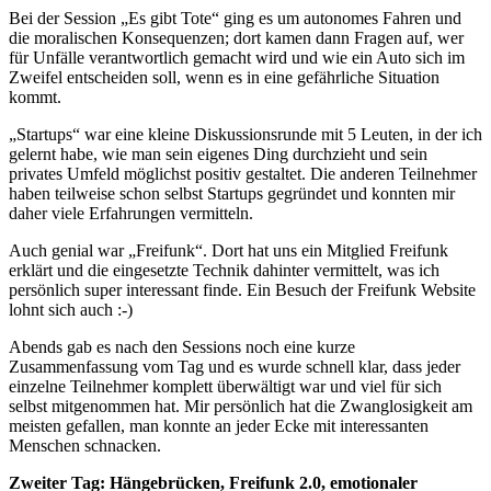
Bei der Session „Es gibt Tote“ ging es um autonomes Fahren und
die moralischen Konsequenzen; dort kamen dann Fragen auf, wer
für Unfälle verantwortlich gemacht wird und wie ein Auto sich im
Zweifel entscheiden soll, wenn es in eine gefährliche Situation
kommt.
„Startups“ war eine kleine Diskussionsrunde mit 5 Leuten, in der ich
gelernt habe, wie man sein eigenes Ding durchzieht und sein
privates Umfeld möglichst positiv gestaltet. Die anderen Teilnehmer
haben teilweise schon selbst Startups gegründet und konnten mir
daher viele Erfahrungen vermitteln.
Auch genial war „Freifunk“. Dort hat uns ein Mitglied Freifunk
erklärt und die eingesetzte Technik dahinter vermittelt, was ich
persönlich super interessant finde. Ein Besuch der Freifunk Website
lohnt sich auch :-)
Abends gab es nach den Sessions noch eine kurze
Zusammenfassung vom Tag und es wurde schnell klar, dass jeder
einzelne Teilnehmer komplett überwältigt war und viel für sich
selbst mitgenommen hat. Mir persönlich hat die Zwanglosigkeit am
meisten gefallen, man konnte an jeder Ecke mit interessanten
Menschen schnacken.
Zweiter Tag: Hängebrücken, Freifunk 2.0, emotionaler