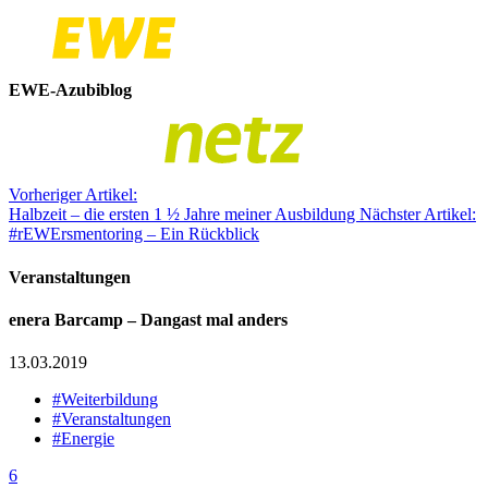
EWE-Azubiblog
Vorheriger Artikel:
Halbzeit – die ersten 1 ½ Jahre meiner Ausbildung
Nächster Artikel:
#rEWErsmentoring – Ein Rückblick
Veranstaltungen
enera Barcamp – Dangast mal anders
13.03.2019
#Weiterbildung
#Veranstaltungen
#Energie
6