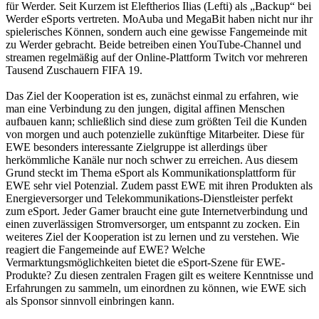
für Werder. Seit Kurzem ist Eleftherios Ilias (Lefti) als „Backup“ bei
Werder eSports vertreten. MoAuba und MegaBit haben nicht nur ihr
spielerisches Können, sondern auch eine gewisse Fangemeinde mit
zu Werder gebracht. Beide betreiben einen YouTube-Channel und
streamen regelmäßig auf der Online-Plattform Twitch vor mehreren
Tausend Zuschauern FIFA 19.
Das Ziel der Kooperation ist es, zunächst einmal zu erfahren, wie
man eine Verbindung zu den jungen, digital affinen Menschen
aufbauen kann; schließlich sind diese zum größten Teil die Kunden
von morgen und auch potenzielle zukünftige Mitarbeiter. Diese für
EWE besonders interessante Zielgruppe ist allerdings über
herkömmliche Kanäle nur noch schwer zu erreichen. Aus diesem
Grund steckt im Thema eSport als Kommunikationsplattform für
EWE sehr viel Potenzial. Zudem passt EWE mit ihren Produkten als
Energieversorger und Telekommunikations-Dienstleister perfekt
zum eSport. Jeder Gamer braucht eine gute Internetverbindung und
einen zuverlässigen Stromversorger, um entspannt zu zocken. Ein
weiteres Ziel der Kooperation ist zu lernen und zu verstehen. Wie
reagiert die Fangemeinde auf EWE? Welche
Vermarktungsmöglichkeiten bietet die eSport-Szene für EWE-
Produkte? Zu diesen zentralen Fragen gilt es weitere Kenntnisse und
Erfahrungen zu sammeln, um einordnen zu können, wie EWE sich
als Sponsor sinnvoll einbringen kann.