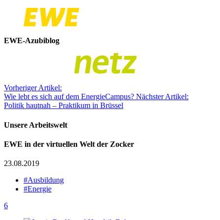
EWE-Azubiblog
Vorheriger Artikel:
Wie lebt es sich auf dem EnergieCampus?
Nächster Artikel:
Politik hautnah – Praktikum in Brüssel
Unsere Arbeitswelt
EWE in der virtuellen Welt der Zocker
23.08.2019
#Ausbildung
#Energie
6