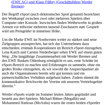
(EWE AG) und Klaus Fillbry (Geschäftsführer Werder
Bremen)
Der Begriff eSport (auch elektronischer Sport genannt) bezeichnet
den Wettkampf zwischen zwei oder mehreren Spielern über
Computer oder Konsole. Inzwischen finden Wettbewerbe in großen
Arenen vor teilweise mehreren tausend Zuschauern statt. Gespielt
wird um Preisgelder in immenser Höhe.
Um die Marke EWE im Nordwesten weiter zu stärken und neue
Zielgruppen anzusprechen, hat sich das Unternehmen dazu
entschieden, erstmals Kooperationen im Bereich eSport einzugehen.
Lena Karch und Carsten Niederberger sehen EWE auf einem guten
Weg: „Die langjährige Zusammenarbeit mit Werder Bremen und
den EWE Baskets Oldenburg ermöglicht es uns, erste Schritte im
eSport-Bereich zu machen und Erfahrungen zu sammeln, ohne ein
großes Risiko einzugehen, da wir sowohl die Ansprechpartner als
auch die Organisationen bereits sehr gut kennen und ein
partnerschaftliches Verhältnis aufgebaut haben. Zudem stimmt die
kommunikative Reichweite der Vereine mit unserem Vertriebsgebiet
überein.“
Werder eSports wurde im Sommer letzten Jahres gegründet und
besteht aus drei Spielern. Michael Bittner (MegaBit) und
Mohammed Harkous (MoAuba) waren die ersten beiden eSportler