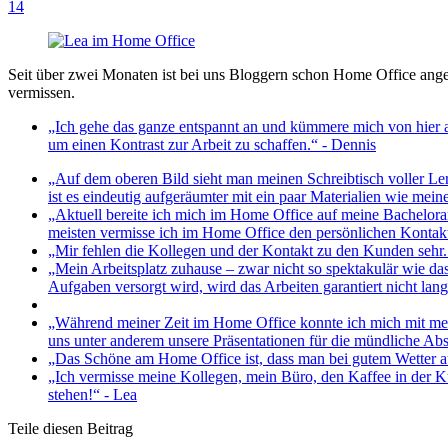
14
Seit über zwei Monaten ist bei uns Bloggern schon Home Office anges
vermissen.
„Ich gehe das ganze entspannt an und kümmere mich von hier
um einen Kontrast zur Arbeit zu schaffen.“ - Dennis
„Auf dem oberen Bild sieht man meinen Schreibtisch voller Le
ist es eindeutig aufgeräumter mit ein paar Materialien wie mei
„Aktuell bereite ich mich im Home Office auf meine Bachelorarb
meisten vermisse ich im Home Office den persönlichen Kontakt
„Mir fehlen die Kollegen und der Kontakt zu den Kunden sehr. 
„Mein Arbeitsplatz zuhause – zwar nicht so spektakulär wie da
Aufgaben versorgt wird, wird das Arbeiten garantiert nicht lang
„Während meiner Zeit im Home Office konnte ich mich mit mein
uns unter anderem unsere Präsentationen für die mündliche Absc
„Das Schöne am Home Office ist, dass man bei gutem Wetter au
„Ich vermisse meine Kollegen, mein Büro, den Kaffee in der K
stehen!“ - Lea
Teile diesen Beitrag