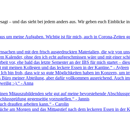
agt – und das sieht bei jedem anders aus. Wir geben euch Einblicke in
 aus um meine Aufgaben. Wichtig ist für mich, auch in Corona-Zeite
rnsachen und mit den frisch ausgedruckten Materialien, die wir von u
nem Kalender, ohne den ich echt aufgeschmissen wäre und mit einer schö
eit vor, ehe bald das letzte Semester an der IBS für mich startet – di
 mit meinen Kollegen und das leckere Essen in der Kantine.“ - Ayleen
Ich bin froh, dass wir so gute Möglichkeiten haben im Konzern, um im
s Büro meiner Abteilung, aber dafür vollkommen ausreichend. Auch im 
weilig :-).“ - Anna
en Mitauszubildenden sehr gut auf meine bevorstehende Abschlussprüf
hlussprüfung gegenseitig vorzustellen.“ - Jannis
ch draußen arbeiten kann.“ - Carolin
üche am Morgen und das Mittagstief nach dem leckeren Essen in der Kan