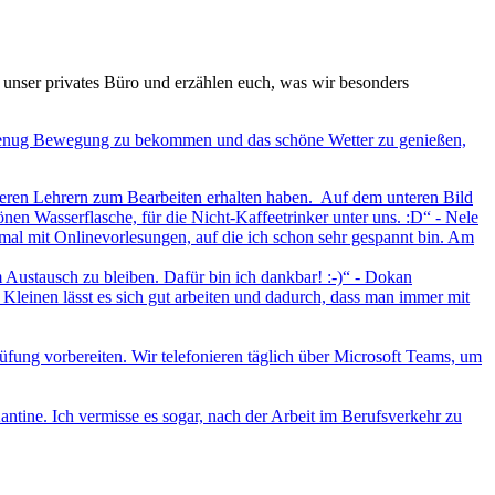
 unser privates Büro und erzählen euch, was wir besonders
n genug Bewegung zu bekommen und das schöne Wetter zu genießen,
nseren Lehrern zum Bearbeiten erhalten haben. Auf dem unteren Bild
nen Wasserflasche, für die Nicht-Kaffeetrinker unter uns. :D“ - Nele
esmal mit Onlinevorlesungen, auf die ich schon sehr gespannt bin. Am
 Austausch zu bleiben. Dafür bin ich dankbar! :-)“ - Dokan
Kleinen lässt es sich gut arbeiten und dadurch, dass man immer mit
ung vorbereiten. Wir telefonieren täglich über Microsoft Teams, um
tine. Ich vermisse es sogar, nach der Arbeit im Berufsverkehr zu