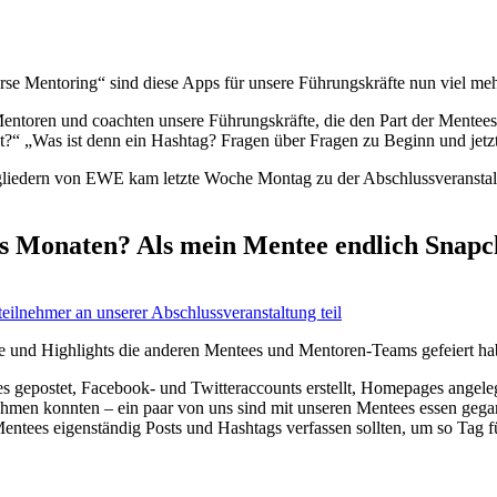
rse Mentoring“ sind diese Apps für unsere Führungskräfte nun viel mehr
 Mentoren und coachten unsere Führungskräfte, die den Part der Mente
ht?“ „Was ist denn ein Hashtag? Fragen über Fragen zu Beginn und jet
liedern von EWE kam letzte Woche Montag zu der Abschlussveranstalt
chs Monaten? Als mein Mentee endlich Snapc
eilnehmer an unserer Abschlussveranstaltung teil
e und Highlights die anderen Mentees und Mentoren-Teams gefeiert ha
ies gepostet, Facebook- und Twitteraccounts erstellt, Homepages angel
nehmen konnten – ein paar von uns sind mit unseren Mentees essen gegan
entees eigenständig Posts und Hashtags verfassen sollten, um so Tag f