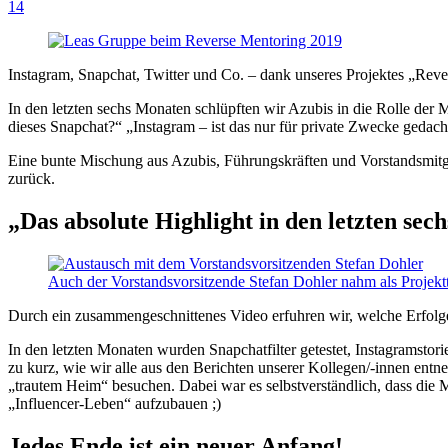
14
Instagram, Snapchat, Twitter und Co. – dank unseres Projektes „Reve
In den letzten sechs Monaten schlüpften wir Azubis in die Rolle der
dieses Snapchat?“ „Instagram – ist das nur für private Zwecke gedac
Eine bunte Mischung aus Azubis, Führungskräften und Vorstandsmitg
zurück.
„Das absolute Highlight in den letzten se
Auch der Vorstandsvorsitzende Stefan Dohler nahm als Projektt
Durch ein zusammengeschnittenes Video erfuhren wir, welche Erfolg
In den letzten Monaten wurden Snapchatfilter getestet, Instagramstor
zu kurz, wie wir alle aus den Berichten unserer Kollegen/-innen ent
„trautem Heim“ besuchen. Dabei war es selbstverständlich, dass die M
„Influencer-Leben“ aufzubauen ;)
Jedes Ende ist ein neuer Anfang!