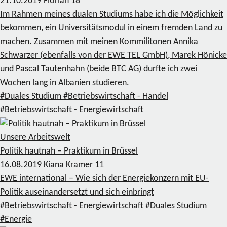
21.10.2019
Florian
18
Im Rahmen meines dualen Studiums habe ich die Möglichkeit
bekommen, ein Universitätsmodul in einem fremden Land zu
machen. Zusammen mit meinen Kommilitonen Annika
Schwarzer (ebenfalls von der EWE TEL GmbH), Marek Hönicke
und Pascal Tautenhahn (beide BTC AG) durfte ich zwei
Wochen lang in Albanien studieren.
#Duales Studium
#Betriebswirtschaft - Handel
#Betriebswirtschaft - Energiewirtschaft
Unsere Arbeitswelt
Politik hautnah – Praktikum in Brüssel
16.08.2019
Kiana Kramer
11
EWE international – Wie sich der Energiekonzern mit EU-
Politik auseinandersetzt und sich einbringt
#Betriebswirtschaft - Energiewirtschaft
#Duales Studium
#Energie