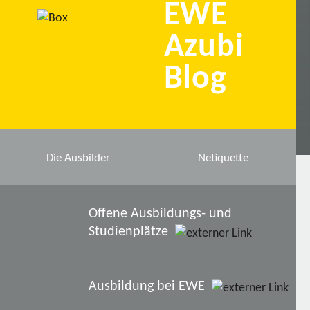
EWE
Azubi
Blog
Die Ausbilder
Netiquette
Offene Ausbildungs- und
Studienplätze
Ausbildung bei EWE