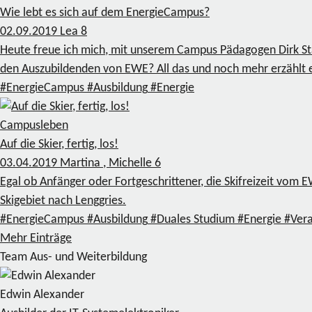
Wie lebt es sich auf dem EnergieCampus?
02.09.2019
Lea
8
Heute freue ich mich, mit unserem Campus Pädagogen Dirk St
den Auszubildenden von EWE? All das und noch mehr erzählt e
#EnergieCampus
#Ausbildung
#Energie
Campusleben
Auf die Skier, fertig, los!
03.04.2019
Martina , Michelle
6
Egal ob Anfänger oder Fortgeschrittener, die Skifreizeit vom 
Skigebiet nach Lenggries.
#EnergieCampus
#Ausbildung
#Duales Studium
#Energie
#Vera
Mehr Einträge
Team Aus- und Weiterbildung
Edwin Alexander