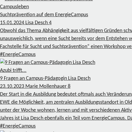
Campusleben
Suchtprävention auf dem EnergieCampus
15.01.2024
Lisa Desch
4
Obwohl das Thema Abhängigkeit aus vielfältigen Gründen schwie
unausweichlich, wenn eine Sucht bereits vor dem Entstehen v
Fachstelle für Sucht und Suchtprävention“ einen Workshop ve
#EnergieCampus
Azubi trifft...
9 Fragen an Campus-Pädagogin Lisa Desch
23.10.2023
Marie Mollenhauer
8
Der Start in die Ausbildung bedeutet oftmals auch Veränderung 
EWE die Möglichkeit, am zentralen Ausbildungsstandort in 
unter der Woche wohnen, lernen und mit verschiedenen Aktivi
Jahres ist Lisa Desch ebenfalls ein Teil vom EnergieCampus. D
#EnergieCampus