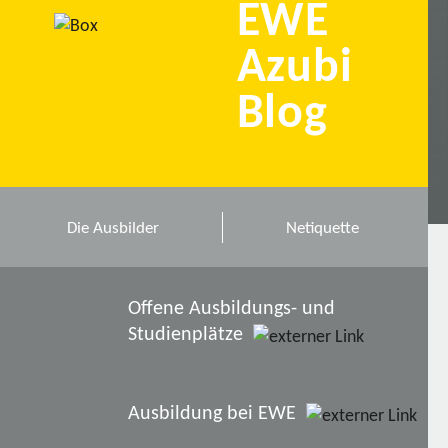
EWE
Azubi
Blog
Die Ausbilder
Netiquette
Offene Ausbildungs- und
Studienplätze
Ausbildung bei EWE