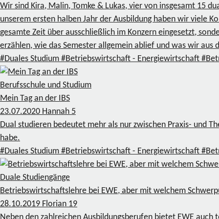
Wir sind Kira, Malin, Tomke & Lukas, vier von insgesamt 15 d
unserem ersten halben Jahr der Ausbildung haben wir viele Ko
gesamte Zeit über ausschließlich im Konzern eingesetzt, sond
erzählen, wie das Semester allgemein ablief und was wir aus
#Duales Studium
#Betriebswirtschaft - Energiewirtschaft
#Bet
Berufsschule und Studium
Mein Tag an der IBS
23.07.2020
Hannah
5
Dual studieren bedeutet mehr als nur zwischen Praxis- und Th
habe.
#Duales Studium
#Betriebswirtschaft - Energiewirtschaft
#Bet
Duale Studiengänge
Betriebswirtschaftslehre bei EWE, aber mit welchem Schwerp
28.10.2019
Florian
19
Neben den zahlreichen Ausbildungsberufen bietet EWE auch te