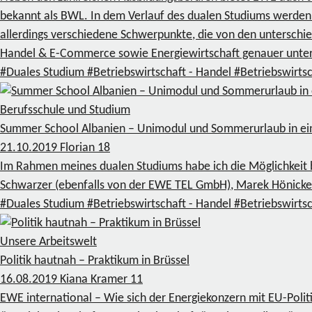
bekannt als BWL. In dem Verlauf des dualen Studiums werden z
allerdings verschiedene Schwerpunkte, die von den untersch
Handel & E-Commerce sowie Energiewirtschaft genauer unt
#Duales Studium
#Betriebswirtschaft - Handel
#Betriebswirtsc
Berufsschule und Studium
Summer School Albanien – Unimodul und Sommerurlaub in e
21.10.2019
Florian
18
Im Rahmen meines dualen Studiums habe ich die Möglichkei
Schwarzer (ebenfalls von der EWE TEL GmbH), Marek Hönicke u
#Duales Studium
#Betriebswirtschaft - Handel
#Betriebswirtsc
Unsere Arbeitswelt
Politik hautnah – Praktikum in Brüssel
16.08.2019
Kiana Kramer
11
EWE international – Wie sich der Energiekonzern mit EU-Politi