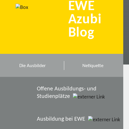
EWE
Azubi
Blog
Die Ausbilder
Netiquette
Offene Ausbildungs- und
Studienplätze
Ausbildung bei EWE