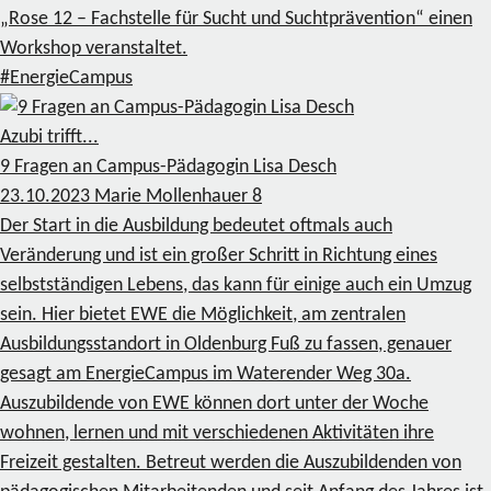
„Rose 12 – Fachstelle für Sucht und Suchtprävention“ einen
Workshop veranstaltet.
#EnergieCampus
Azubi trifft...
9 Fragen an Campus-Pädagogin Lisa Desch
23.10.2023
Marie Mollenhauer
8
Der Start in die Ausbildung bedeutet oftmals auch
Veränderung und ist ein großer Schritt in Richtung eines
selbstständigen Lebens, das kann für einige auch ein Umzug
sein. Hier bietet EWE die Möglichkeit, am zentralen
Ausbildungsstandort in Oldenburg Fuß zu fassen, genauer
gesagt am EnergieCampus im Waterender Weg 30a.
Auszubildende von EWE können dort unter der Woche
wohnen, lernen und mit verschiedenen Aktivitäten ihre
Freizeit gestalten. Betreut werden die Auszubildenden von