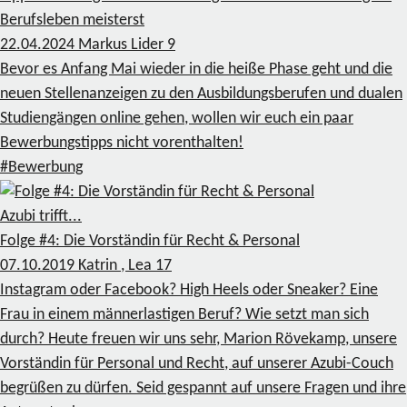
Berufsleben meisterst
22.04.2024
Markus Lider
9
Bevor es Anfang Mai wieder in die heiße Phase geht und die
neuen Stellenanzeigen zu den Ausbildungsberufen und dualen
Studiengängen online gehen, wollen wir euch ein paar
Bewerbungstipps nicht vorenthalten!
#Bewerbung
Azubi trifft...
Folge #4: Die Vorständin für Recht & Personal
07.10.2019
Katrin , Lea
17
Instagram oder Facebook? High Heels oder Sneaker? Eine
Frau in einem männerlastigen Beruf? Wie setzt man sich
durch? Heute freuen wir uns sehr, Marion Rövekamp, unsere
Vorständin für Personal und Recht, auf unserer Azubi-Couch
begrüßen zu dürfen. Seid gespannt auf unsere Fragen und ihre