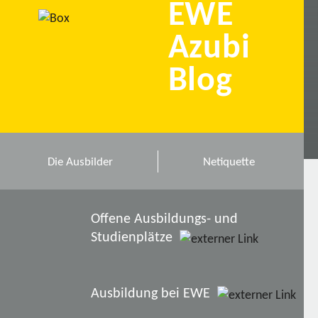
EWE
Azubi
Blog
Die Ausbilder
Netiquette
Offene Ausbildungs- und
Studienplätze
Ausbildung bei EWE