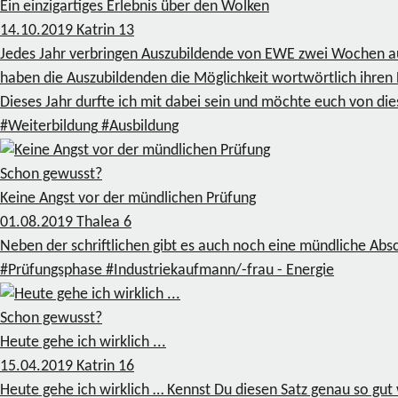
Ein einzigartiges Erlebnis über den Wolken
14.10.2019
Katrin
13
Jedes Jahr verbringen Auszubildende von EWE zwei Wochen auf 
haben die Auszubildenden die Möglichkeit wortwörtlich ihren H
Dieses Jahr durfte ich mit dabei sein und möchte euch von die
#Weiterbildung
#Ausbildung
Schon gewusst?
Keine Angst vor der mündlichen Prüfung
01.08.2019
Thalea
6
Neben der schriftlichen gibt es auch noch eine mündliche Abs
#Prüfungsphase
#Industriekaufmann/-frau - Energie
Schon gewusst?
Heute gehe ich wirklich ...
15.04.2019
Katrin
16
Heute gehe ich wirklich … Kennst Du diesen Satz genau so gut