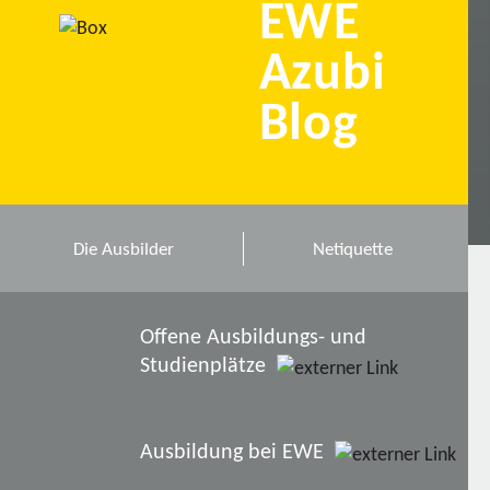
EWE
Azubi
Blog
Die Ausbilder
Netiquette
Offene Ausbildungs- und
Studienplätze
Ausbildung bei EWE