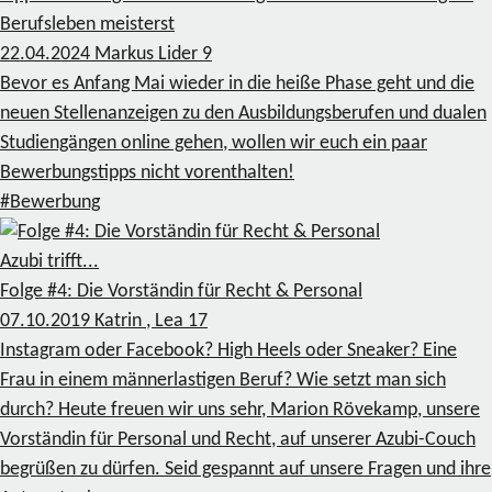
Berufsleben meisterst
22.04.2024
Markus Lider
9
Bevor es Anfang Mai wieder in die heiße Phase geht und die
neuen Stellenanzeigen zu den Ausbildungsberufen und dualen
Studiengängen online gehen, wollen wir euch ein paar
Bewerbungstipps nicht vorenthalten!
#Bewerbung
Azubi trifft...
Folge #4: Die Vorständin für Recht & Personal
07.10.2019
Katrin , Lea
17
Instagram oder Facebook? High Heels oder Sneaker? Eine
Frau in einem männerlastigen Beruf? Wie setzt man sich
durch? Heute freuen wir uns sehr, Marion Rövekamp, unsere
Vorständin für Personal und Recht, auf unserer Azubi-Couch
begrüßen zu dürfen. Seid gespannt auf unsere Fragen und ihre