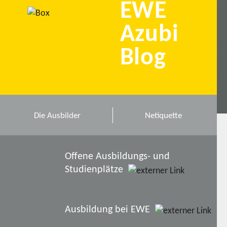
EWE
Azubi
Blog
Die Ausbilder
Netiquette
Offene Ausbildungs- und
Studienplätze
Ausbildung bei EWE