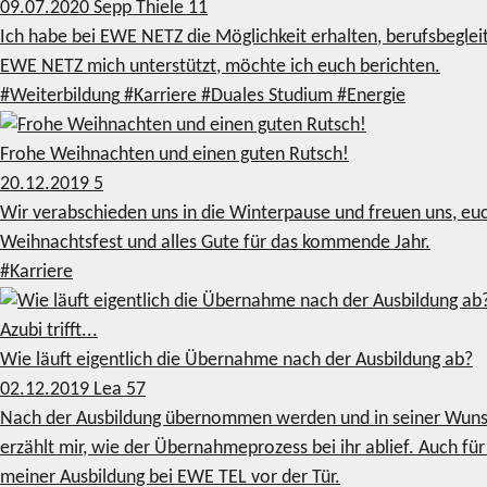
09.07.2020
Sepp Thiele
11
Ich habe bei EWE NETZ die Möglichkeit erhalten, berufsbegle
EWE NETZ mich unterstützt, möchte ich euch berichten.
#Weiterbildung
#Karriere
#Duales Studium
#Energie
Frohe Weihnachten und einen guten Rutsch!
20.12.2019
5
Wir verabschieden uns in die Winterpause und freuen uns, eu
Weihnachtsfest und alles Gute für das kommende Jahr.
#Karriere
Azubi trifft...
Wie läuft eigentlich die Übernahme nach der Ausbildung ab?
02.12.2019
Lea
57
Nach der Ausbildung übernommen werden und in seiner Wunscha
erzählt mir, wie der Übernahmeprozess bei ihr ablief. Auch f
meiner Ausbildung bei EWE TEL vor der Tür.