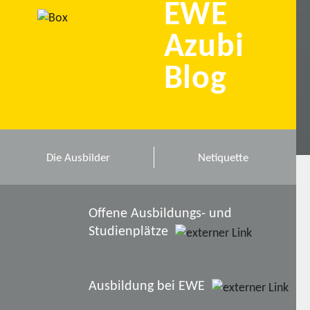
EWE
Azubi
Blog
Die Ausbilder
Netiquette
Offene Ausbildungs- und
Studienplätze
Ausbildung bei EWE