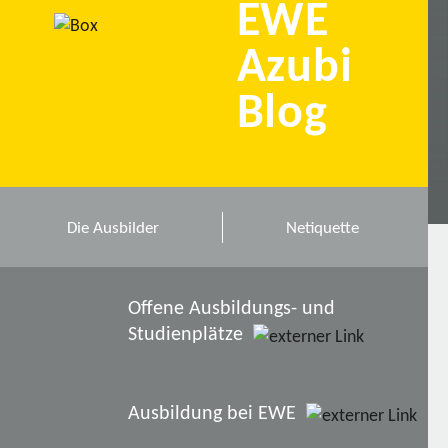
EWE
Azubi
Blog
Die Ausbilder
Netiquette
Offene Ausbildungs- und
Studienplätze
Ausbildung bei EWE