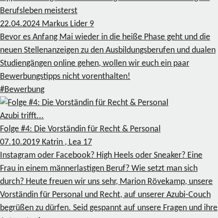
Berufsleben meisterst
22.04.2024
Markus Lider
9
Bevor es Anfang Mai wieder in die heiße Phase geht und die
neuen Stellenanzeigen zu den Ausbildungsberufen und dualen
Studiengängen online gehen, wollen wir euch ein paar
Bewerbungstipps nicht vorenthalten!
#Bewerbung
Azubi trifft...
Folge #4: Die Vorständin für Recht & Personal
07.10.2019
Katrin , Lea
17
Instagram oder Facebook? High Heels oder Sneaker? Eine
Frau in einem männerlastigen Beruf? Wie setzt man sich
durch? Heute freuen wir uns sehr, Marion Rövekamp, unsere
Vorständin für Personal und Recht, auf unserer Azubi-Couch
begrüßen zu dürfen. Seid gespannt auf unsere Fragen und ihre