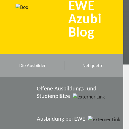
EWE
Azubi
Blog
Die Ausbilder
Netiquette
Offene Ausbildungs- und
Studienplätze
Ausbildung bei EWE