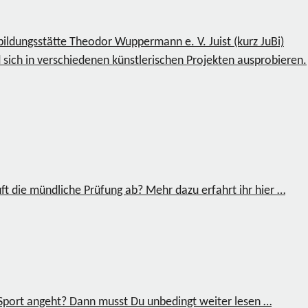
ildungsstätte Theodor Wuppermann e. V. Juist (kurz JuBi)
 sich in verschiedenen künstlerischen Projekten ausprobieren.
ft die mündliche Prüfung ab? Mehr dazu erfahrt ihr hier …
s Sport angeht? Dann musst Du unbedingt weiter lesen …