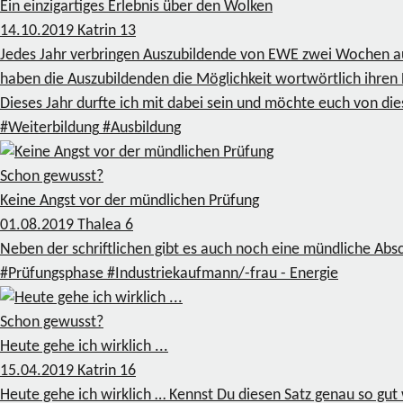
Ein einzigartiges Erlebnis über den Wolken
14.10.2019
Katrin
13
Jedes Jahr verbringen Auszubildende von EWE zwei Wochen auf 
haben die Auszubildenden die Möglichkeit wortwörtlich ihren H
Dieses Jahr durfte ich mit dabei sein und möchte euch von die
#Weiterbildung
#Ausbildung
Schon gewusst?
Keine Angst vor der mündlichen Prüfung
01.08.2019
Thalea
6
Neben der schriftlichen gibt es auch noch eine mündliche Abs
#Prüfungsphase
#Industriekaufmann/-frau - Energie
Schon gewusst?
Heute gehe ich wirklich ...
15.04.2019
Katrin
16
Heute gehe ich wirklich … Kennst Du diesen Satz genau so gut