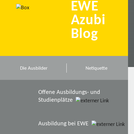
EWE
Azubi
Blog
Die Ausbilder
Netiquette
Offene Ausbildungs- und
Studienplätze
Ausbildung bei EWE