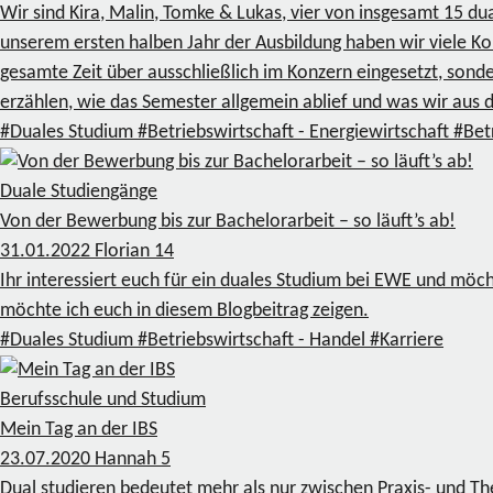
Wir sind Kira, Malin, Tomke & Lukas, vier von insgesamt 15 d
unserem ersten halben Jahr der Ausbildung haben wir viele Ko
gesamte Zeit über ausschließlich im Konzern eingesetzt, sond
erzählen, wie das Semester allgemein ablief und was wir aus
#Duales Studium
#Betriebswirtschaft - Energiewirtschaft
#Bet
Duale Studiengänge
Von der Bewerbung bis zur Bachelorarbeit – so läuft’s ab!
31.01.2022
Florian
14
Ihr interessiert euch für ein duales Studium bei EWE und mö
möchte ich euch in diesem Blogbeitrag zeigen.
#Duales Studium
#Betriebswirtschaft - Handel
#Karriere
Berufsschule und Studium
Mein Tag an der IBS
23.07.2020
Hannah
5
Dual studieren bedeutet mehr als nur zwischen Praxis- und Th