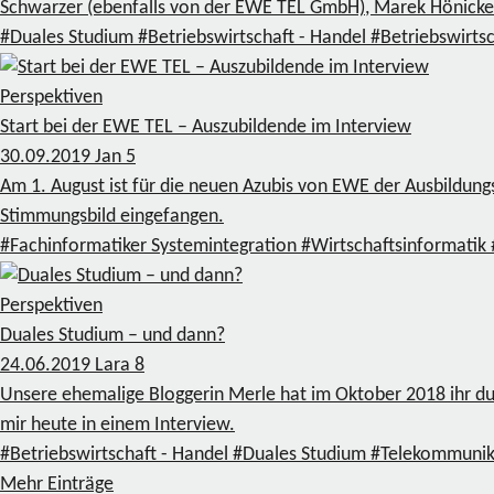
Schwarzer (ebenfalls von der EWE TEL GmbH), Marek Hönicke u
#Duales Studium
#Betriebswirtschaft - Handel
#Betriebswirtsc
Perspektiven
Start bei der EWE TEL – Auszubildende im Interview
30.09.2019
Jan
5
Am 1. August ist für die neuen Azubis von EWE der Ausbildung
Stimmungsbild eingefangen.
#Fachinformatiker Systemintegration
#Wirtschaftsinformatik
Perspektiven
Duales Studium – und dann?
24.06.2019
Lara
8
Unsere ehemalige Bloggerin Merle hat im Oktober 2018 ihr dual
mir heute in einem Interview.
#Betriebswirtschaft - Handel
#Duales Studium
#Telekommunik
Mehr Einträge