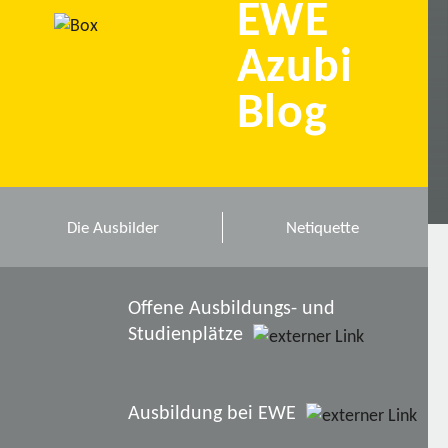
EWE
Azubi
Blog
Die Ausbilder
Netiquette
Offene Ausbildungs- und
Studienplätze
Ausbildung bei EWE