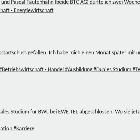
nd Pascal Tautenhahn (beide BTC AG) durfte ich zwei Wochen 
haft - Energiewirtschaft
sstartschuss gefallen. Ich habe mich einen Monat später mit 
#Betriebswirtschaft - Handel
#Ausbildung
#Duales Studium
#T
es Studium für BWL bei EWE TEL abgeschlossen. Wo sie jetzt tät
ation
#Karriere